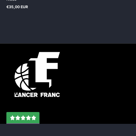
€35,00 EUR
Prix
normal
4.7'
/ 5