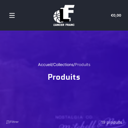
Passer au contenu
Tota
€0,00
€0,
dan
le
pan
Accueil
Collections
Produits
Produits
19 produits
Filtrer