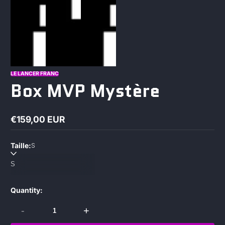
LE LANCER FRANC
Box MVP Mystère
€159,00 EUR
Regular
price
Taille:
S
Quantity:
-
+