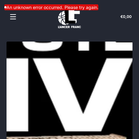
Skip to content
An unknown error occurred. Please try again.
Tota
€0,00
€0,
in
cart